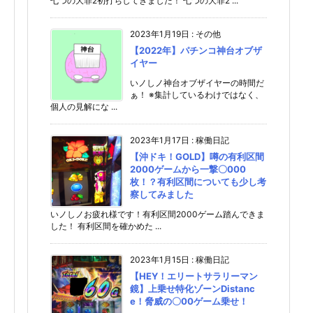
七つの大罪2初打ちしてきました！ 七つの大罪2 ...
2023年1月19日
:
その他
【2022年】パチンコ神台オブザ
イヤー
いノしノ神台オブザイヤーの時間だ
ぁ！ ※集計しているわけではなく、
個人の見解にな ...
2023年1月17日
:
稼働日記
【沖ドキ！GOLD】噂の有利区間
2000ゲームから一撃〇000
枚！？有利区間についても少し考
察してみました
いノしノお疲れ様です！有利区間2000ゲーム踏んできま
した！ 有利区間を確かめた ...
2023年1月15日
:
稼働日記
【HEY！エリートサラリーマン
鏡】上乗せ特化ゾーンDistanc
e！脅威の〇00ゲーム乗せ！