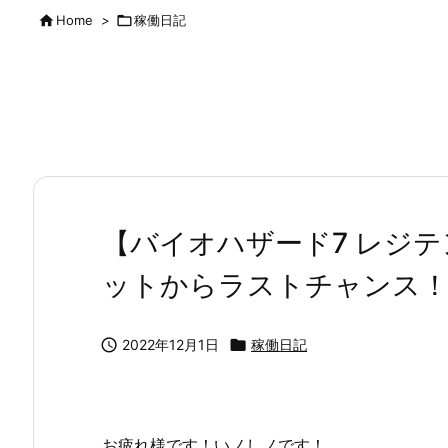

Home
>

稼働日記
【バイオハザード7 レジ
ットからラストチャンス

2022年12月1日

稼働日記
お疲れ様です！いノしノです！