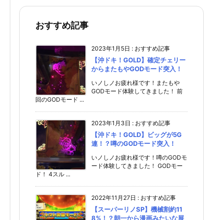
おすすめ記事
2023年1月5日
:
おすすめ記事
【沖ドキ！GOLD】確定チェリー
からまたもやGODモード突入！
いノしノお疲れ様です！またもや
GODモード体験してきました！ 前
回のGODモード ...
2023年1月3日
:
おすすめ記事
【沖ドキ！GOLD】ビッグが5G
連！？噂のGODモード突入！
いノしノお疲れ様です！噂のGODモ
ード体験してきました！ GODモー
ド！ 4スル ...
2022年11月27日
:
おすすめ記事
【スーパーリノSP】機械割約11
8%！？朝一から漫画みたいな展