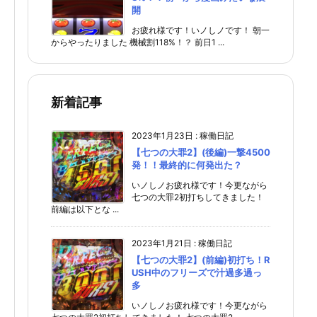
開
お疲れ様です！いノしノです！ 朝一
からやったりました 機械割118%！？ 前日1 ...
新着記事
2023年1月23日
:
稼働日記
【七つの大罪2】(後編)一撃4500
発！！最終的に何発出た？
いノしノお疲れ様です！今更ながら
七つの大罪2初打ちしてきました！
前編は以下とな ...
2023年1月21日
:
稼働日記
【七つの大罪2】(前編)初打ち！R
USH中のフリーズで汁過多過っ
多
いノしノお疲れ様です！今更ながら