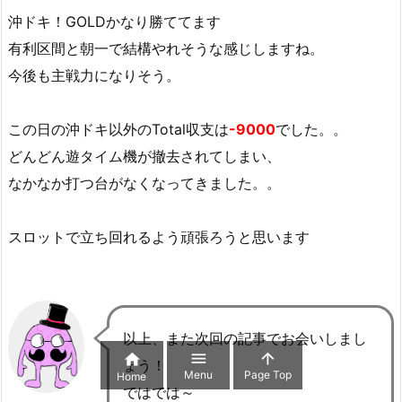
沖ドキ！GOLDかなり勝ててます
有利区間と朝一で結構やれそうな感じしますね。
今後も主戦力になりそう。
この日の沖ドキ以外のTotal収支は
-9000
でした。。
どんどん遊タイム機が撤去されてしまい、
なかなか打つ台がなくなってきました。。
スロットで立ち回れるよう頑張ろうと思います
以上、また次回の記事でお会いしまし



ょう！
Menu
Page Top
Home
ではでは～