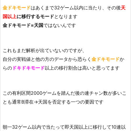
金ドキモード
はあくまで32ゲーム以内に当たり、その後
天
国以上
に移行するモード
となります
金ドキモード=天国
ではないんです
これもまだ解析が出ていないのですが、
自分の実戦値と他の方のデータから恐らく
金ドキモード
か
らの
ドキドキモード
以上の移行割合は高いと思ってます
この有利区間2000ゲームを踏んだ後の連チャン数が多いこ
とも通常B滞在→天国を否定する一つの要因です
朝一32ゲーム以内で当たって即天国以上に移行して10連以