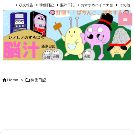
収支報告
稼働日記
脳汁日記
おすすめハイエナ台
その他


Menu

Sidebar

Prev


Home
>

稼働日記
Next

Search